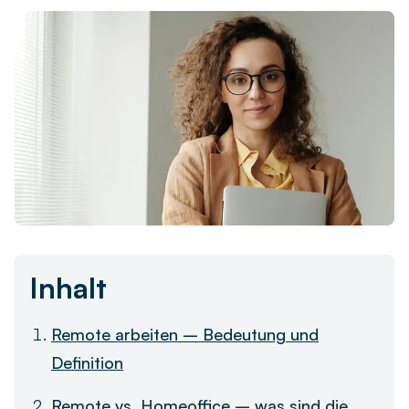
Live-Demo vereinbaren
Remote arbeiten
Newsletter
Ob remote, im Homeoffice oder hybrid – finden Sie die
passende Zeiterfassungslösung für Ihr Team.
askDANTE Guides
Zeitwirtschaft
Was unterscheidet die Zeiterfassung von der
Zeitwirtschaft – und wie profitieren Unternehmen?
Inhalt
Remote arbeiten – Bedeutung und
Definition
Remote vs. Homeoffice – was sind die