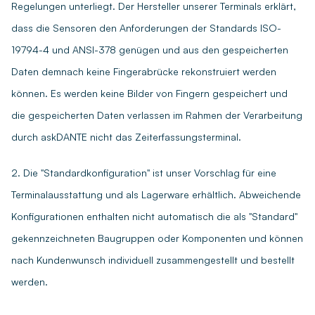
Regelungen unterliegt. Der Hersteller unserer Terminals erklärt,
IP 54
IP 65
auf Anfrage
auf Anfrage
dass die Sensoren den Anforderungen der Standards ISO-
Besonderheiten
IP 65 frontseitig,
auf Anfrage
19794-4 und ANSI-378 genügen und aus den gespeicherten
komplett IP 54
Großes Display, ideal
Daten demnach keine Fingerabrücke rekonstruiert werden
für Eingabe von
können. Es werden keine Bilder von Fingern gespeichert und
Zuverlässiges Gerät
Zeitarten,
die gespeicherten Daten verlassen im Rahmen der Verarbeitung
Display
für kleines Budget
Automatische
durch askDANTE nicht das Zeiterfassungsterminal.
3,5 Zoll Touch
Beleuchtung bei
5 Zoll LCD TFT, 800
kapazitiv, Farbe,
2. Die "Standardkonfiguration" ist unser Vorschlag für eine
Annäherung
x 480 Pixel, Touch
480x320 px
Terminalausstattung und als Lagerware erhältlich. Abweichende
Elegantes Gerät, voll
4,3 Zoll Touch
Konfigurationen enthalten nicht automatisch die als "Standard"
verglast, großes
kapazitiv, Farbe,
gekennzeichneten Baugruppen oder Komponenten und können
Display, Schalt- und
480x272 px
nach Kundenwunsch individuell zusammengestellt und bestellt
Leserfläche
werden.
hinterleuchtet
Stromversorgung über Netzteil