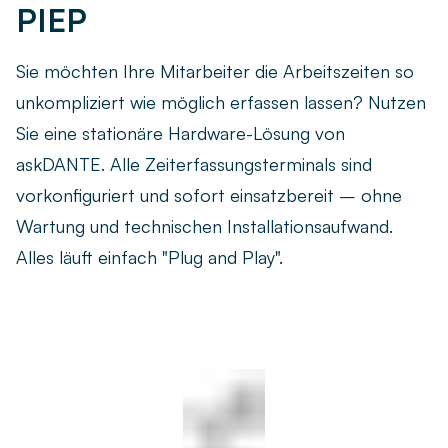
PIEP
Live-Demo vereinbaren
Remote arbeiten
Newsletter
Ob remote, im Homeoffice oder hybrid – finden Sie die
Sie möchten Ihre Mitarbeiter die Arbeitszeiten so
passende Zeiterfassungslösung für Ihr Team.
askDANTE Guides
unkompliziert wie möglich erfassen lassen? Nutzen
Zeitwirtschaft
Sie eine stationäre Hardware-Lösung von
Was unterscheidet die Zeiterfassung von der
askDANTE. Alle Zeiterfassungsterminals sind
Zeitwirtschaft – und wie profitieren Unternehmen?
vorkonfiguriert und sofort einsatzbereit – ohne
Wartung und technischen Installationsaufwand.
Alles läuft einfach "Plug and Play".