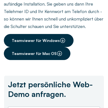
aufändige Installation. Sie geben uns dann Ihre
Live-Demo vereinbaren
Remote arbeiten
Newsletter
Teilehmer ID und Ihr Kennwort am Telefon durch -
Ob remote, im Homeoffice oder hybrid – finden Sie die
so können wir Ihnen schnell und unkompliziert über
passende Zeiterfassungslösung für Ihr Team.
askDANTE Guides
die Schulter schauen und Sie unterstützen.
Zeitwirtschaft
Was unterscheidet die Zeiterfassung von der
Teamviewer für Windows
Zeitwirtschaft – und wie profitieren Unternehmen?
Teamviewer für Mac OS
Unternehmensgröße *
Jetzt persönliche Web-
Demo anfragen.