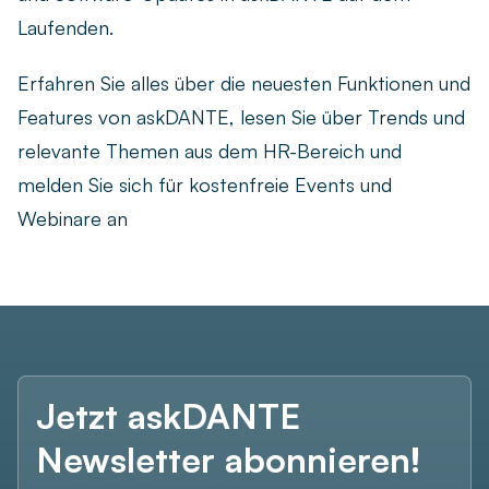
Live-Demo vereinbaren
Laufenden.
Remote arbeiten
Newsletter
Ob remote, im Homeoffice oder hybrid – finden Sie die
Erfahren Sie alles über die neuesten Funktionen und
passende Zeiterfassungslösung für Ihr Team.
askDANTE Guides
Features von askDANTE, lesen Sie über Trends und
Zeitwirtschaft
relevante Themen aus dem HR-Bereich und
Was unterscheidet die Zeiterfassung von der
melden Sie sich für kostenfreie Events und
Zeitwirtschaft – und wie profitieren Unternehmen?
Webinare an
Jetzt askDANTE
Newsletter abonnieren!