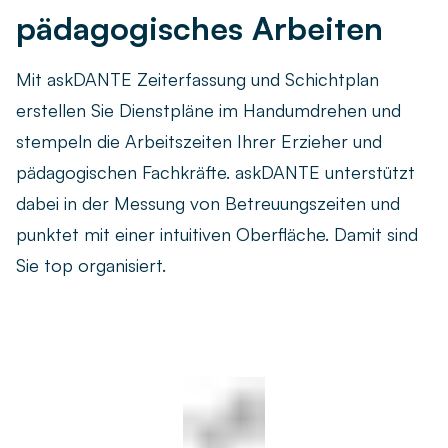
Live-Demo vereinbaren
pädagogisches Arbeiten
Remote arbeiten
Newsletter
Ob remote, im Homeoffice oder hybrid – finden Sie die
Mit askDANTE Zeiterfassung und Schichtplan
passende Zeiterfassungslösung für Ihr Team.
askDANTE Guides
erstellen Sie Dienstpläne im Handumdrehen und
Zeitwirtschaft
stempeln die Arbeitszeiten Ihrer Erzieher und
Was unterscheidet die Zeiterfassung von der
pädagogischen Fachkräfte. askDANTE unterstützt
Zeitwirtschaft – und wie profitieren Unternehmen?
dabei in der Messung von Betreuungszeiten und
punktet mit einer intuitiven Oberfläche. Damit sind
Sie top organisiert.