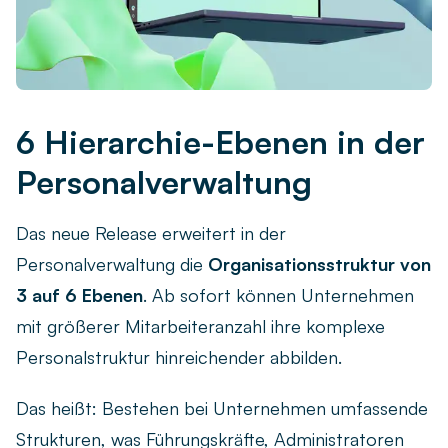
Live-Demo vereinbaren
Remote arbeiten
Newsletter
Ob remote, im Homeoffice oder hybrid – finden Sie die
passende Zeiterfassungslösung für Ihr Team.
askDANTE Guides
Zeitwirtschaft
6 Hierarchie-Ebenen in der
Was unterscheidet die Zeiterfassung von der
Personalverwaltung
Zeitwirtschaft – und wie profitieren Unternehmen?
Das neue Release erweitert in der
Personalverwaltung die
Organisationsstruktur von
3 auf 6 Ebenen
. Ab sofort können Unternehmen
mit größerer Mitarbeiteranzahl ihre komplexe
Personalstruktur hinreichender abbilden.
Das heißt: Bestehen bei Unternehmen umfassende
Strukturen, was Führungskräfte, Administratoren