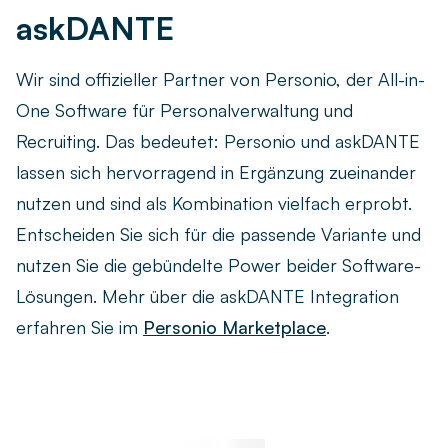
Live-Demo vereinbaren
askDANTE
Remote arbeiten
Newsletter
Ob remote, im Homeoffice oder hybrid – finden Sie die
Wir sind offizieller Partner von Personio, der All-in-
passende Zeiterfassungslösung für Ihr Team.
askDANTE Guides
One Software für Personalverwaltung und
Zeitwirtschaft
Recruiting. Das bedeutet: Personio und askDANTE
Was unterscheidet die Zeiterfassung von der
lassen sich hervorragend in Ergänzung zueinander
Zeitwirtschaft – und wie profitieren Unternehmen?
nutzen und sind als Kombination vielfach erprobt.
Entscheiden Sie sich für die passende Variante und
nutzen Sie die gebündelte Power beider Software-
Lösungen. Mehr über die askDANTE Integration
erfahren Sie im
Personio Marketplace
.