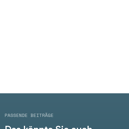
askDANTE war die richtige
Entscheidung. Ein gerechtes
System, mit dem sich meine
Mitarbeiter wohl fühlen.
Sven Fiedler
Sven Fiedler e.K., EDEKA Suchsdorf
PASSENDE BEITRÄGE
Das könnte Sie auch