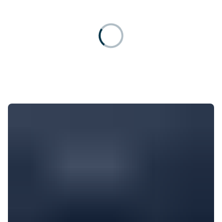
Live-Demo vereinbaren
Remote arbeiten
Newsletter
Ob remote, im Homeoffice oder hybrid – finden Sie die
passende Zeiterfassungslösung für Ihr Team.
askDANTE Guides
Zeitwirtschaft
Was unterscheidet die Zeiterfassung von der
Zeitwirtschaft – und wie profitieren Unternehmen?