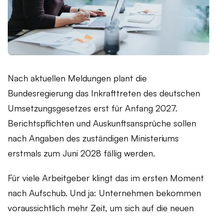
Live-Demo vereinbaren
Remote arbeiten
Newsletter
Ob remote, im Homeoffice oder hybrid – finden Sie die
passende Zeiterfassungslösung für Ihr Team.
askDANTE Guides
Zeitwirtschaft
Was unterscheidet die Zeiterfassung von der
Nach aktuellen Meldungen plant die
Zeitwirtschaft – und wie profitieren Unternehmen?
Bundesregierung das Inkrafttreten des deutschen
Umsetzungsgesetzes erst für Anfang 2027.
Berichtspflichten und Auskunftsansprüche sollen
nach Angaben des zuständigen Ministeriums
erstmals zum Juni 2028 fällig werden.
Für viele Arbeitgeber klingt das im ersten Moment
nach Aufschub. Und ja: Unternehmen bekommen
voraussichtlich mehr Zeit, um sich auf die neuen