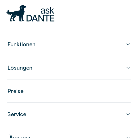
Funktionen
Zurück zur Mediathek
Zeiterfassung
Lösungen
Letzte Aktualisierung:
11.01.2024
Gesetzeskonforme Arbeitszeiterfassung in 1000
eAU | In 90 Sekunden
Varianten, per Terminal, Web, App oder QR Code.
Branchen
erklärt
Preise
Schichtplaner
Einzelhandel
Übersichtliche Planung für alle Schichtmodelle – von
Was ist die elektronische
der Wechselschicht bis zum rollierenden Schichtsystem.
Produktion
Service
Arbeitsunfähigkeitsbescheinigung (eAU) und wie
Abwesenheiten
läuft das eAU-Abrufen in askDANTE ab? In diesem
Kita & Soziales
Urlaub, Krankheit, Dienstreise und mehr. Alle
Support
Video zeigen wir Ihnen, wie Sie die eAU im
Über uns
Abwesenheiten problemlos abwickeln.