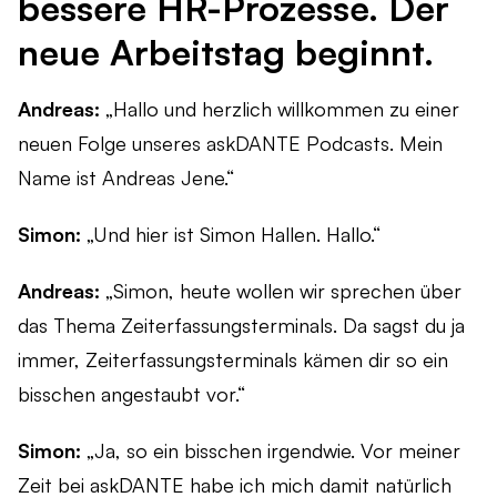
bessere HR-Prozesse. Der
Live-Demo vereinbaren
Remote arbeiten
neue Arbeitstag beginnt.
Newsletter
Ob remote, im Homeoffice oder hybrid – finden Sie die
passende Zeiterfassungslösung für Ihr Team.
askDANTE Guides
Andreas:
„Hallo und herzlich willkommen zu einer
Zeitwirtschaft
neuen Folge unseres askDANTE Podcasts. Mein
Was unterscheidet die Zeiterfassung von der
Name ist Andreas Jene.“
Zeitwirtschaft – und wie profitieren Unternehmen?
Simon:
„Und hier ist Simon Hallen. Hallo.“
Andreas:
„Simon, heute wollen wir sprechen über
das Thema Zeiterfassungsterminals. Da sagst du ja
immer, Zeiterfassungsterminals kämen dir so ein
bisschen angestaubt vor.“
Simon:
„Ja, so ein bisschen irgendwie. Vor meiner
Zeit bei askDANTE habe ich mich damit natürlich