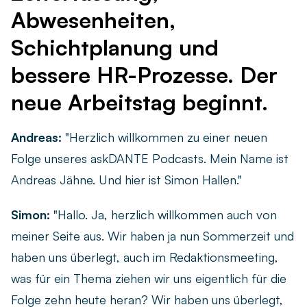
Live-Demo vereinbaren
Abwesenheiten,
Remote arbeiten
Newsletter
Schichtplanung und
Ob remote, im Homeoffice oder hybrid – finden Sie die
passende Zeiterfassungslösung für Ihr Team.
askDANTE Guides
bessere HR-Prozesse. Der
Zeitwirtschaft
neue Arbeitstag beginnt.
Was unterscheidet die Zeiterfassung von der
Zeitwirtschaft – und wie profitieren Unternehmen?
Andreas:
"Herzlich willkommen zu einer neuen
Folge unseres askDANTE Podcasts. Mein Name ist
Andreas Jähne. Und hier ist Simon Hallen."
Simon:
"Hallo. Ja, herzlich willkommen auch von
meiner Seite aus. Wir haben ja nun Sommerzeit und
haben uns überlegt, auch im Redaktionsmeeting,
was für ein Thema ziehen wir uns eigentlich für die
Folge zehn heute heran? Wir haben uns überlegt,