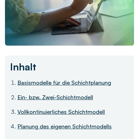
Live-Demo vereinbaren
Remote arbeiten
Newsletter
Ob remote, im Homeoffice oder hybrid – finden Sie die
passende Zeiterfassungslösung für Ihr Team.
askDANTE Guides
Zeitwirtschaft
Was unterscheidet die Zeiterfassung von der
Zeitwirtschaft – und wie profitieren Unternehmen?
Inhalt
Basismodelle für die Schichtplanung
Ein- bzw. Zwei-Schichtmodell
Vollkontinuierliches Schichtmodell
Planung des eigenen Schichtmodells